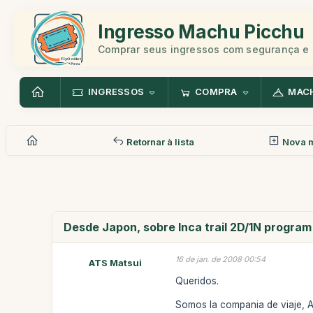
Ingresso Machu Picchu
Comprar seus ingressos com segurança e 
INGRESSOS
COMPRA
MAC
Retornar à lista
Nova 
Desde Japon, sobre Inca trail 2D/1N program
16 de jan. de 2008 00:54
ATS Matsui
Queridos.
Somos la compania de viaje, A