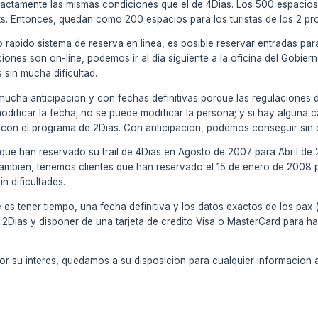
 exactamente las mismas condiciones que el de 4Dias. Los 500 espacios
oks. Entonces, quedan como 200 espacios para los turistas de los 2 p
tro rapido sistema de reserva en linea, es posible reservar entradas
iones son on-line, podemos ir al dia siguiente a la oficina del Gobier
 sin mucha dificultad.
mucha anticipacion y con fechas definitivas porque las regulaciones 
odificar la fecha; no se puede modificar la persona; y si hay alguna 
on el programa de 2Dias. Con anticipacion, podemos conseguir sin dific
que han reservado su trail de 4Dias en Agosto de 2007 para Abril de 2
tambien, tenemos clientes que han reservado el 15 de enero de 2008 
n dificultades.
es tener tiempo, una fecha definitiva y los datos exactos de los pax
e 2Dias y disponer de una tarjeta de credito Visa o MasterCard para h
 su interes, quedamos a su disposicion para cualquier informacion a