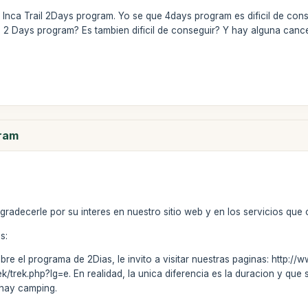
nca Trail 2Days program. Yo se que 4days program es dificil de conseg
e 2 Days program? Es tambien dificil de conseguir? Y hay alguna can
gram
radecerle por su interes en nuestro sitio web y en los servicios que
s:
re el programa de 2Dias, le invito a visitar nuestras paginas: http://w
rek/trek.php?lg=e. En realidad, la unica diferencia es la duracion y qu
 hay camping.