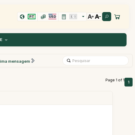
PT
USD
TE
xima mensagem
Page 1 of 1
1