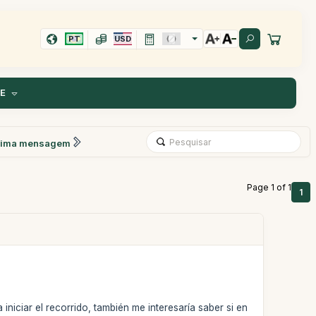
PT
USD
TE
xima mensagem
Page 1 of 1
1
iniciar el recorrido, también me interesaría saber si en