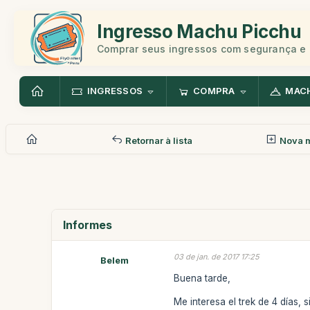
Ingresso Machu Picchu
Comprar seus ingressos com segurança e 
INGRESSOS
COMPRA
MAC
Retornar à lista
Nova 
Informes
03 de jan. de 2017 17:25
Belem
Buena tarde,
Me interesa el trek de 4 días,