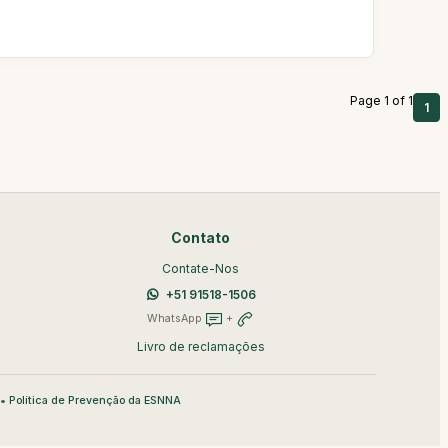
Page 1 of 1
1
Contato
Contate-Nos
+51 91518-1506
WhatsApp
+
Livro de reclamações
•
Política de Prevenção da ESNNA