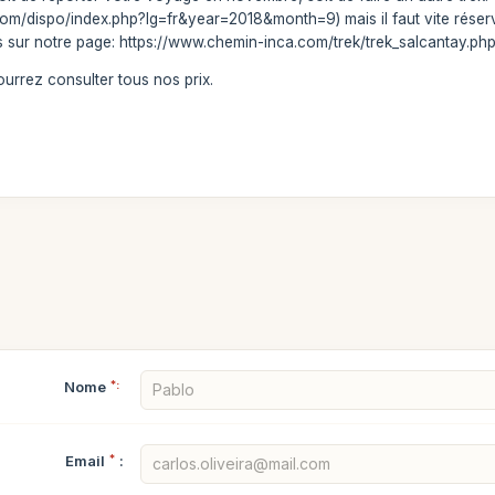
om/dispo/index.php?lg=fr&year=2018&month=9) mais il faut vite réserve
s sur notre page: https://www.chemin-inca.com/trek/trek_salcantay.php?
rrez consulter tous nos prix.
Nome
*:
Email
*
: