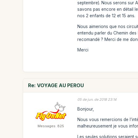
septembre). Nous serons sur A
savons pas encore en détail l
nos 2 enfants de 12 et 15 ans.
Nous aimerions que nos circuit
entendu parler du Chemin des In
recomandé ? Merci de me donner
Merci
Re: VOYAGE AU PEROU
05 de jun. de 2018 23:14
Bonjour,
Nous vous remercions de l’inté
malheureusement je vous informe
Messages: 825
Les seules solutions seraient s