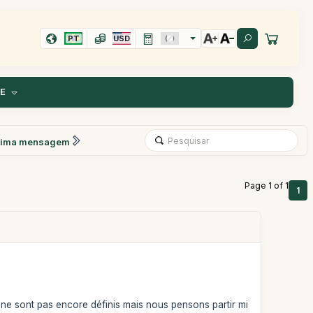
PT
USD
TE
xima mensagem
Page 1 of 1
1
ne sont pas encore définis mais nous pensons partir mi