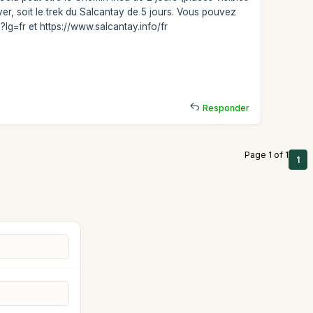
r, soit le trek du Salcantay de 5 jours. Vous pouvez
lg=fr et https://www.salcantay.info/fr
Responder
Page 1 of 1
1