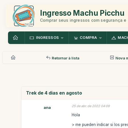
Ingresso Machu Picchu
Comprar seus ingressos com segurança e 
INGRESSOS
COMPRA
MAC
Retornar à lista
Nova 
Trek de 4 dias en agosto
25 de abr. de 2022 04:09
ana
Hola
> me pueden indicar si los pr