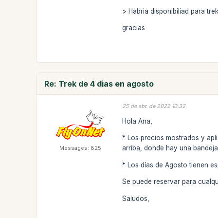
> Habria disponibiliad para t
gracias
Re: Trek de 4 dias en agosto
25 de abr. de 2022 10:32
Hola Ana,
* Los precios mostrados y apl
arriba, donde hay una bandeja.
Messages: 825
* Los días de Agosto tienen e
Se puede reservar para cualqu
Saludos,