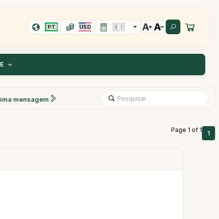
PT
USD
TE
xima mensagem
Page 1 of 1
1