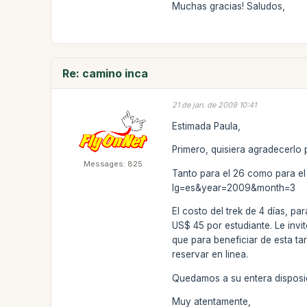
Muchas gracias! Saludos,
Re: camino inca
21 de jan. de 2009 10:41
Estimada Paula,
Primero, quisiera agradecerlo 
Messages: 825
Tanto para el 26 como para el 
lg=es&year=2009&month=3
El costo del trek de 4 días, p
US$ 45 por estudiante. Le invi
que para beneficiar de esta ta
reservar en linea.
Quedamos a su entera disposic
Muy atentamente,