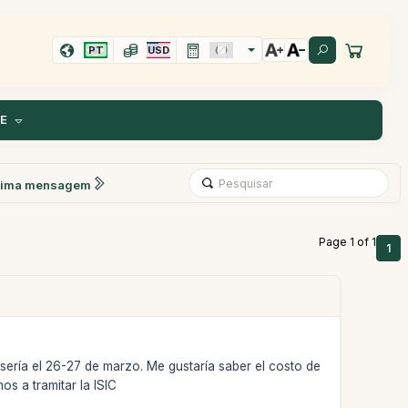
PT
USD
TE
xima mensagem
Page 1 of 1
1
sería el 26-27 de marzo. Me gustaría saber el costo de
s a tramitar la ISIC