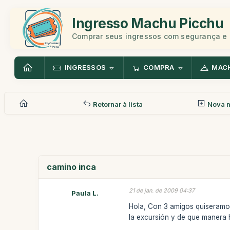
Ingresso Machu Picchu
Comprar seus ingressos com segurança e 
INGRESSOS
COMPRA
MAC
Retornar à lista
Nova 
camino inca
21 de jan. de 2009 04:37
Paula L.
Hola, Con 3 amigos quiseramos
la excursión y de que manera h