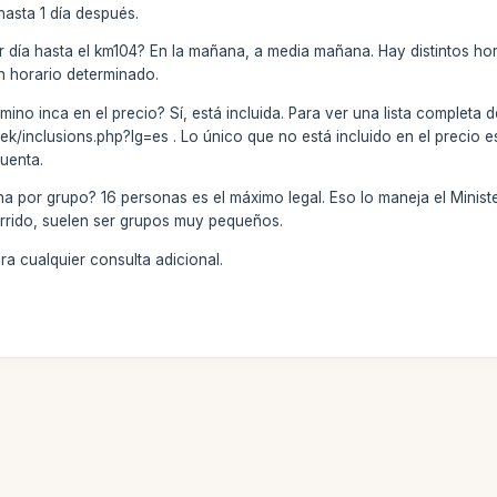
hasta 1 día después.
er día hasta el km104? En la mañana, a media mañana. Hay distintos ho
n horario determinado.
amino inca en el precio? Sí, está incluida. Para ver una lista completa d
k/inclusions.php?lg=es . Lo único que no está incluido en el precio e
uenta.
a por grupo? 16 personas es el máximo legal. Eso lo maneja el Ministe
rrido, suelen ser grupos muy pequeños.
a cualquier consulta adicional.