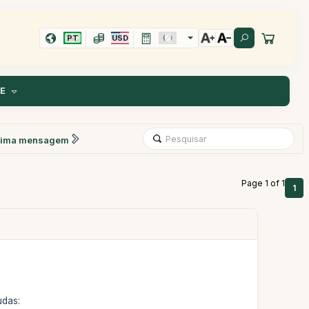
PT
USD
TE
xima mensagem
Page 1 of 1
1
udas: