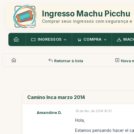
Ingresso Machu Picchu
Comprar seus ingressos com segurança e 
INGRESSOS
COMPRA
MAC
Retornar à lista
Nova 
Camino Inca marzo 2014
19 de fev. de 2014 10:31
Amandine D.
Hola,
Estamos pensando hacer el ca