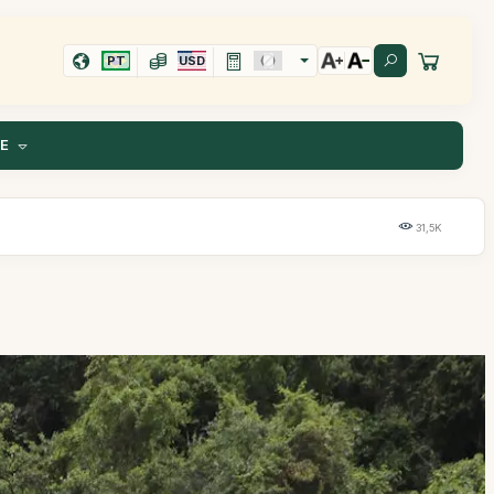
PT
USD
TE
31,5K