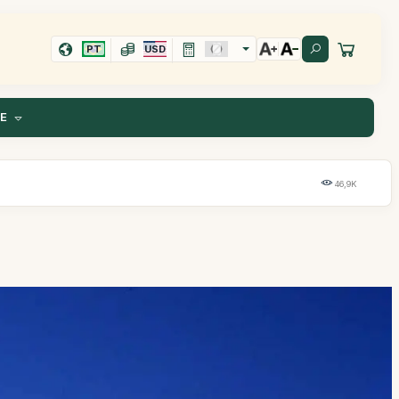
PT
USD
TE
46,9K