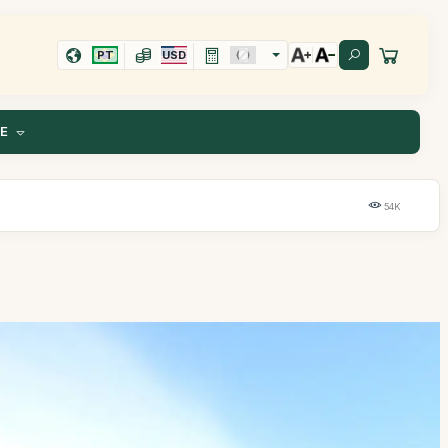
PT
USD
TE
54K