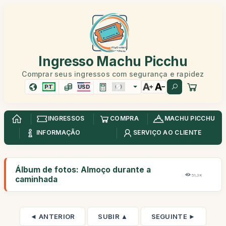
Ingresso Machu Picchu
Comprar seus ingressos com segurança e rapidez
PT
USD
INGRESSOS
COMPRA
MACHU PICCHU
INFORMAÇÃO
SERVIÇO AO CLIENTE
Álbum de fotos: Almoço durante a
51,3K
caminhada
◄ ANTERIOR
SUBIR ▲
SEGUINTE ►