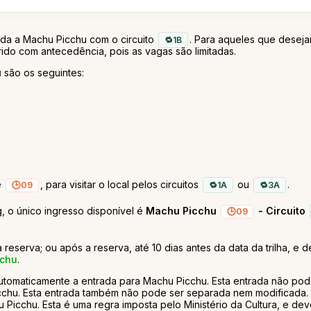
uiada a Machu Picchu com o circuito
. Para aqueles que deseja
1B
rido com antecedência, pois as vagas são limitadas.
u
são os seguintes:
e
, para visitar o local pelos circuitos
ou
.
09
1A
3A
, o único ingresso disponível é
Machu Picchu
- Circuito
09
serva; ou após a reserva, até 10 dias antes da data da trilha, e 
cchu
.
automaticamente a entrada para Machu Picchu. Esta entrada não po
cchu. Esta entrada também não pode ser separada nem modificada. 
hu Picchu. Esta é uma regra imposta pelo Ministério da Cultura, e de