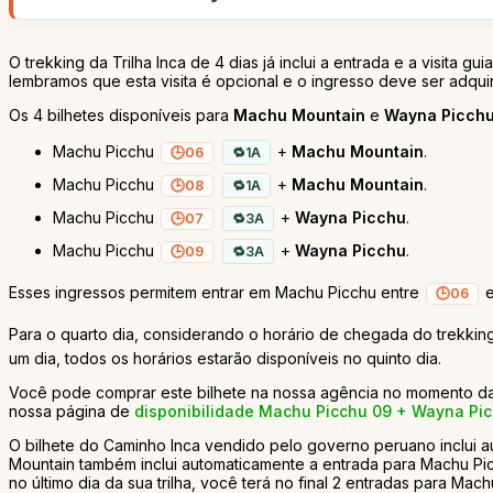
O trekking da Trilha Inca de 4 dias já inclui a entrada e a visita g
lembramos que esta visita é opcional e o ingresso deve ser adqui
Os 4 bilhetes disponíveis para
Machu Mountain
e
Wayna Picch
Machu Picchu
+
Machu Mountain
.
06
1A
Machu Picchu
+
Machu Mountain
.
08
1A
Machu Picchu
+
Wayna Picchu
.
07
3A
Machu Picchu
+
Wayna Picchu
.
09
3A
Esses ingressos permitem entrar em Machu Picchu entre
06
Para o quarto dia, considerando o horário de chegada do trekking
um dia, todos os horários estarão disponíveis no quinto dia.
Você pode comprar este bilhete na nossa agência no momento da re
nossa página de
disponibilidade Machu Picchu 09 + Wayna Pi
O bilhete do Caminho Inca vendido pelo governo peruano inclui 
Mountain também inclui automaticamente a entrada para Machu Pi
no último dia da sua trilha, você terá no final 2 entradas para Mac