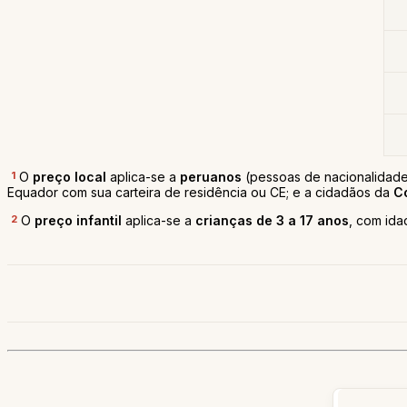
1
O
preço local
aplica-se a
peruanos
(pessoas de nacionalidade
Equador com sua carteira de residência ou CE; e a cidadãos da
C
2
O
preço infantil
aplica-se a
crianças de 3 a 17 anos
, com idad