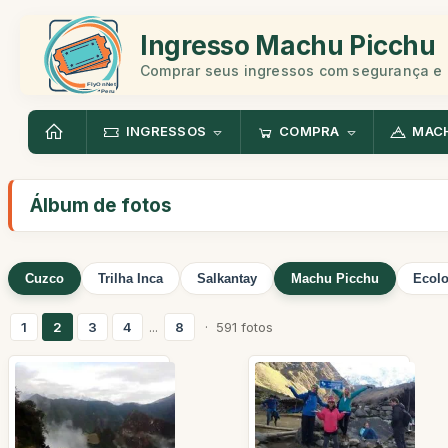
Ingresso Machu Picchu
Comprar seus ingressos com segurança e 
INGRESSOS
COMPRA
MAC
Álbum de fotos
Cuzco
Trilha Inca
Salkantay
Machu Picchu
Ecolo
1
2
3
4
...
8
· 591 fotos