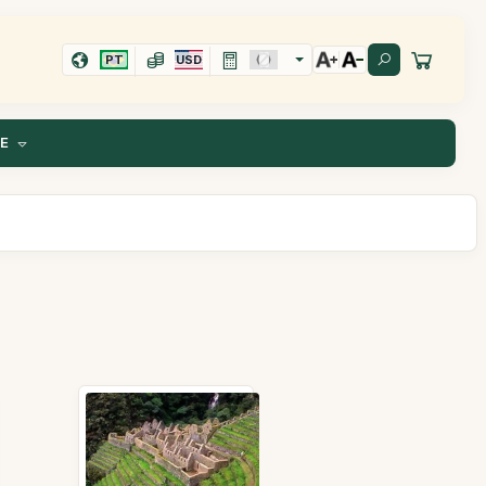
PT
USD
TE